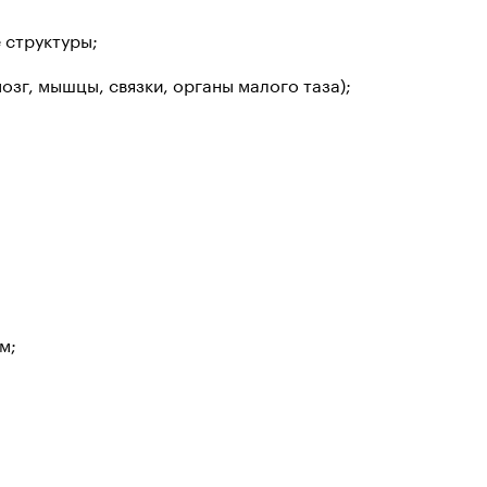
 структуры;
озг, мышцы, связки, органы малого таза);
м;