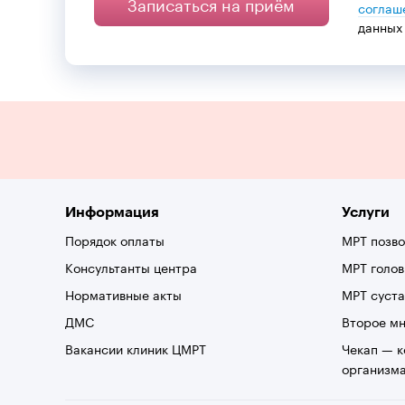
Записаться на приём
соглаш
данных
Информация
Услуги
Порядок оплаты
МРТ позв
Консультанты центра
МРТ голов
Нормативные акты
МРТ суста
ДМС
Второе м
Вакансии клиник ЦМРТ
Чекап — 
организм